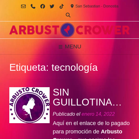
Saltar
San Sebastian - Donostia
al
contenido
MENU
Etiqueta:
tecnología
SIN
GUILLOTINA…
Publicado el
enero 14, 2022
Aquí en el enlace de lo pagado
para promoción de
Arbusto