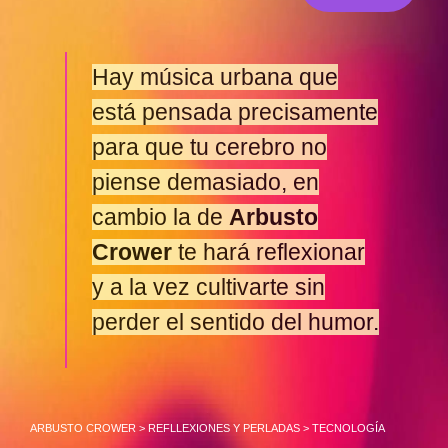
Hay música urbana que
está pensada precisamente
para que tu cerebro no
piense demasiado, en
cambio la de
Arbusto
Crower
te hará reflexionar
y a la vez cultivarte sin
perder el sentido del humor.
ARBUSTO CROWER
>
REFLLEXIONES Y PERLADAS
>
TECNOLOGÍA