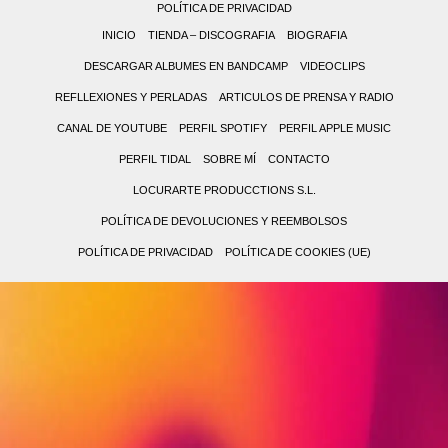
POLÍTICA DE PRIVACIDAD
INICIO
TIENDA – DISCOGRAFIA
BIOGRAFIA
DESCARGAR ALBUMES EN BANDCAMP
VIDEOCLIPS
REFLLEXIONES Y PERLADAS
ARTICULOS DE PRENSA Y RADIO
CANAL DE YOUTUBE
PERFIL SPOTIFY
PERFIL APPLE MUSIC
PERFIL TIDAL
SOBRE MÍ
CONTACTO
LOCURARTE PRODUCCTIONS S.L.
POLÍTICA DE DEVOLUCIONES Y REEMBOLSOS
POLÍTICA DE PRIVACIDAD
POLÍTICA DE COOKIES (UE)
0,00 €
0
(0
No
items)
hay
productos
en
el