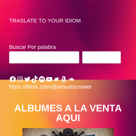
TRASLATE TO YOUR IDIOM
Buscar Por palabra
BUSCAR
Facebook
Instagram
Twitter
TikTok
Spotify
YouTube
Bandcamp
Amazon
SoundCloud
https://tiktok.com/@arbustocrower
ALBUMES A LA VENTA
AQUI