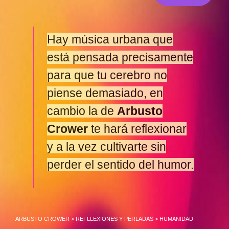
Hay música urbana que
está pensada precisamente
para que tu cerebro no
piense demasiado, en
cambio la de
Arbusto
Crower
te hará reflexionar
y a la vez cultivarte sin
perder el sentido del humor.
ARBUSTO CROWER
>
REFLLEXIONES Y PERLADAS
>
HUMANIDAD