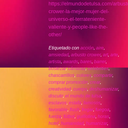
https://elmundodetulsa.com/arbust
crower-la-mejor-mujer-del-
universo-el-terrateniente-
valiente-y-people-like-the-
other/
Etiquetado con
acción
,
aire
,
amsiedad
,
arbusto crower
,
art
,
arte
,
artista
,
awards
,
bares
,
barrer
,
bostezar
,
cámaras
,
celebrities
,
chascarrillos
,
colores
,
compartir
,
comprar promoción
,
crear
,
creatividad
,
cuerpo
,
deshumanizar
,
discutir
,
el mundo de tulsa
,
esclavos
,
estafa
,
famosos
,
favorable
,
flash
,
fregar
,
fuegoa
,
fuerza
,
fútbol
,
guillotina
,
horas
,
hotel
,
humanidad
,
humanizar
,