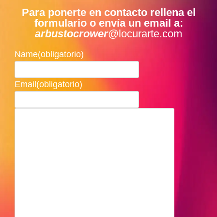
Para ponerte en contacto rellena el
formulario o envía un email a:
arbustocrower
@locurarte.com
Name
(obligatorio)
Email
(obligatorio)