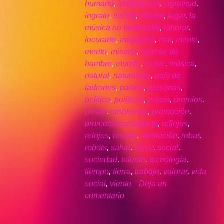
humano
,
indiferencia
,
ingratitud
,
ingrato
,
insistir
,
interior
,
jugar
,
la
música no tiene valor
,
lanorar
,
locurarte
,
magazine
,
mar
,
mente
,
merito
,
miseria
,
morirse de
hambre
,
mundo
,
music
,
música
,
natural
,
naturaleza
,
país de
ladrones
,
pasión
,
personas
,
política
,
políticos
,
precio
,
premios
,
prisas
,
problemas
,
promoción
,
promocionarsegente
,
reflejos
,
relojes
,
revista
,
revolución
,
robar
,
robots
,
salud
,
servir
,
social
,
sociedad
,
talento
,
tecnología
,
tiempo
,
tierra
,
trabajo
,
valorar
,
vida
social
,
viento
Deja un
comentario