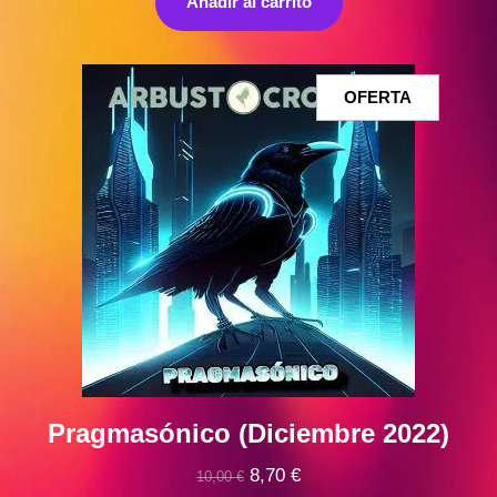
Añadir al carrito
era:
es:
10,00 €.
9,00 €.
PRODUCT
OFERTA
EN
OFERTA
Pragmasónico (Diciembre 2022)
El
El
8,70
€
10,00
€