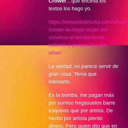
Crower
…que encima los
textos los hago yo.
https://elmundodetulsa.com/arbust
crower-la-mejor-mujer-del-
universo-el-terrateniente-
valiente-y-people-like-the-
other/
La verdad,
no parece servir de
gran cosa
. Tenía que
intentarlo.
Es la bomba, me pagan más
por sumiso fregasuelos barre
esquinas que por artista. De
hecho por artista pierdo
dinero. Pero quien dijo que en