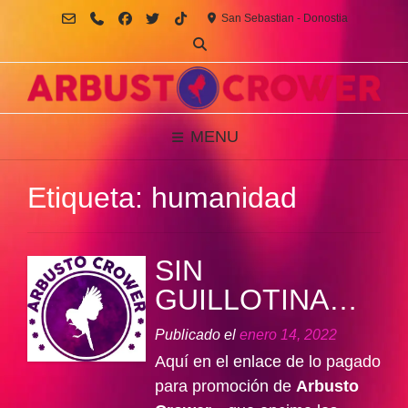
Saltar
San Sebastian - Donostia
al
contenido
MENU
Etiqueta:
humanidad
SIN
GUILLOTINA…
Publicado el
enero 14, 2022
Aquí en el enlace de lo pagado
para promoción de
Arbusto