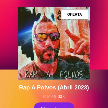
PRODUCTO
OFERTA
EN
OFERTA
Rap A Polvos (Abril 2023)
El
El
9,00
€
10,00
€
precio
precio
original
actual