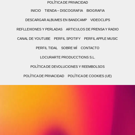
POLÍTICA DE PRIVACIDAD
INICIO
TIENDA – DISCOGRAFIA
BIOGRAFIA
DESCARGAR ALBUMES EN BANDCAMP
VIDEOCLIPS
REFLLEXIONES Y PERLADAS
ARTICULOS DE PRENSA Y RADIO
CANAL DE YOUTUBE
PERFIL SPOTIFY
PERFIL APPLE MUSIC
PERFIL TIDAL
SOBRE MÍ
CONTACTO
LOCURARTE PRODUCCTIONS S.L.
POLÍTICA DE DEVOLUCIONES Y REEMBOLSOS
POLÍTICA DE PRIVACIDAD
POLÍTICA DE COOKIES (UE)
0,00 €
0
(0
No
items)
hay
productos
en
el