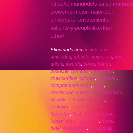
https://elmundodetulsa.com/arbust
crower-la-mejor-mujer-del-
universo-el-terrateniente-
valiente-y-people-like-the-
other/
Etiquetado con
acción
,
aire
,
amsiedad
,
arbusto crower
,
art
,
arte
,
artista
,
awards
,
bares
,
barrer
,
bostezar
,
cámaras
,
celebrities
,
chascarrillos
,
colores
,
compartir
,
comprar promoción
,
crear
,
creatividad
,
cuerpo
,
deshumanizar
,
discutir
,
el mundo de tulsa
,
esclavos
,
estafa
,
famosos
,
favorable
,
flash
,
fregar
,
fuegoa
,
fuerza
,
fútbol
,
guillotina
,
horas
,
hotel
,
humanidad
,
humanizar
,