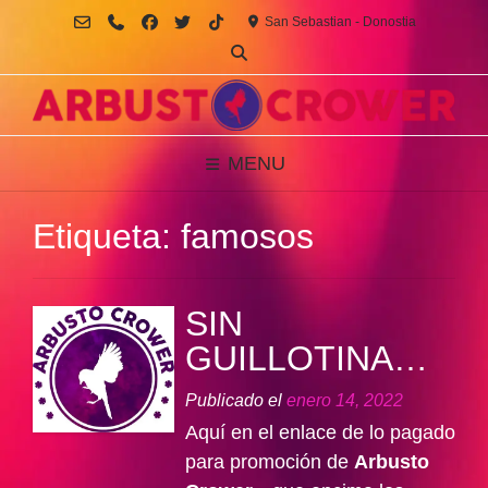
Saltar
San Sebastian - Donostia
al
contenido
MENU
Etiqueta:
famosos
SIN
GUILLOTINA…
Publicado el
enero 14, 2022
Aquí en el enlace de lo pagado
para promoción de
Arbusto