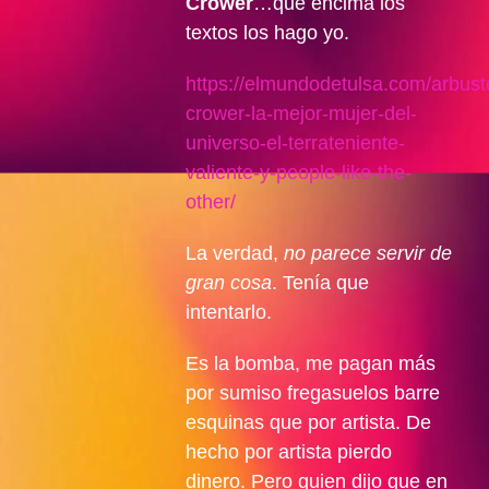
Crower
…que encima los
textos los hago yo.
https://elmundodetulsa.com/arbust
crower-la-mejor-mujer-del-
universo-el-terrateniente-
valiente-y-people-like-the-
other/
La verdad,
no parece servir de
gran cosa
. Tenía que
intentarlo.
Es la bomba, me pagan más
por sumiso fregasuelos barre
esquinas que por artista. De
hecho por artista pierdo
dinero. Pero quien dijo que en