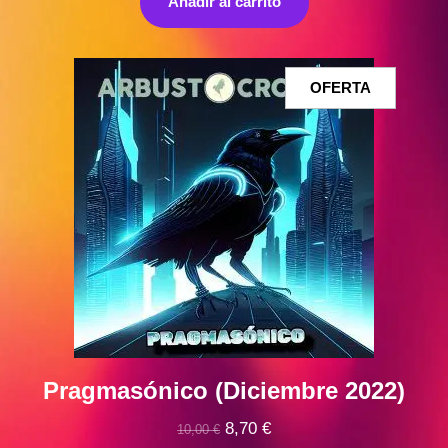
Añadir al carrito
era:
es:
10,00 €.
9,00 €.
PRODUCT
OFERTA
EN
OFERTA
Pragmasónico (Diciembre 2022)
El
El
8,70
€
10,00
€