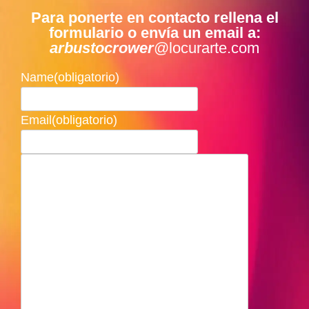
Para ponerte en contacto rellena el
formulario o envía un email a:
arbustocrower
@locurarte.com
Name
(obligatorio)
Email
(obligatorio)