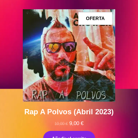
PRODUCTO
OFERTA
EN
OFERTA
Rap A Polvos (Abril 2023)
El
El
9,00
€
10,00
€
precio
precio
original
actual