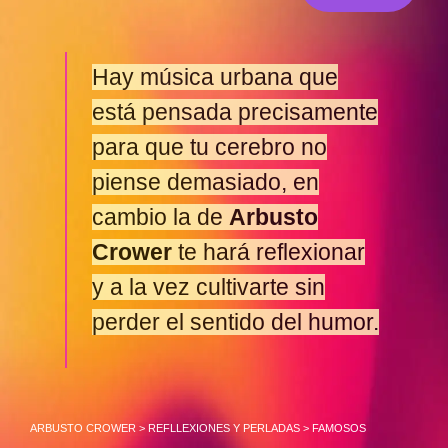
Hay música urbana que
está pensada precisamente
para que tu cerebro no
piense demasiado, en
cambio la de
Arbusto
Crower
te hará reflexionar
y a la vez cultivarte sin
perder el sentido del humor.
ARBUSTO CROWER
>
REFLLEXIONES Y PERLADAS
>
FAMOSOS