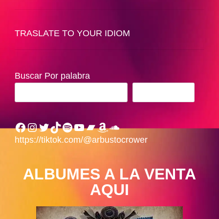
TRASLATE TO YOUR IDIOM
Buscar Por palabra
BUSCAR
Facebook
Instagram
Twitter
TikTok
Spotify
YouTube
Bandcamp
Amazon
SoundCloud
https://tiktok.com/@arbustocrower
ALBUMES A LA VENTA
AQUI