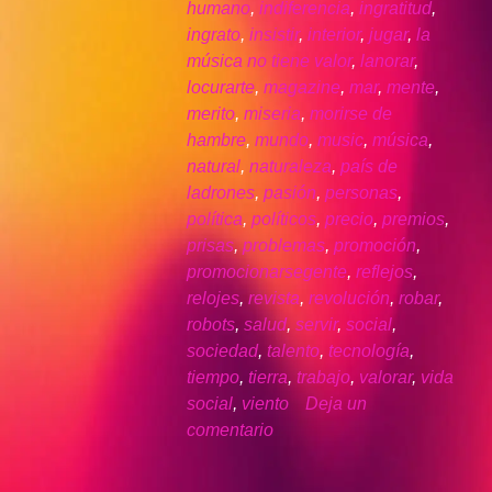
humano
,
indiferencia
,
ingratitud
,
ingrato
,
insistir
,
interior
,
jugar
,
la
música no tiene valor
,
lanorar
,
locurarte
,
magazine
,
mar
,
mente
,
merito
,
miseria
,
morirse de
hambre
,
mundo
,
music
,
música
,
natural
,
naturaleza
,
país de
ladrones
,
pasión
,
personas
,
política
,
políticos
,
precio
,
premios
,
prisas
,
problemas
,
promoción
,
promocionarsegente
,
reflejos
,
relojes
,
revista
,
revolución
,
robar
,
robots
,
salud
,
servir
,
social
,
sociedad
,
talento
,
tecnología
,
tiempo
,
tierra
,
trabajo
,
valorar
,
vida
social
,
viento
Deja un
comentario