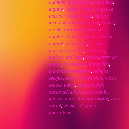
humano
,
indiferencia
,
ingratitud
,
ingrato
,
insistir
,
interior
,
jugar
,
la
música no tiene valor
,
lanorar
,
locurarte
,
magazine
,
mar
,
mente
,
merito
,
miseria
,
morirse de
hambre
,
mundo
,
music
,
música
,
natural
,
naturaleza
,
país de
ladrones
,
pasión
,
personas
,
política
,
políticos
,
precio
,
premios
,
prisas
,
problemas
,
promoción
,
promocionarsegente
,
reflejos
,
relojes
,
revista
,
revolución
,
robar
,
robots
,
salud
,
servir
,
social
,
sociedad
,
talento
,
tecnología
,
tiempo
,
tierra
,
trabajo
,
valorar
,
vida
social
,
viento
Deja un
comentario