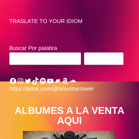
TRASLATE TO YOUR IDIOM
Buscar Por palabra
BUSCAR
Facebook
Instagram
Twitter
TikTok
Spotify
YouTube
Bandcamp
Amazon
SoundCloud
https://tiktok.com/@arbustocrower
ALBUMES A LA VENTA
AQUI