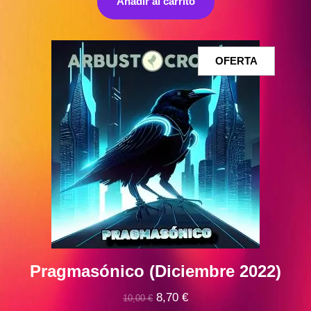
Añadir al carrito
era:
es:
10,00 €.
9,00 €.
PRODUCT
OFERTA
EN
OFERTA
Pragmasónico (Diciembre 2022)
El
El
8,70
€
10,00
€