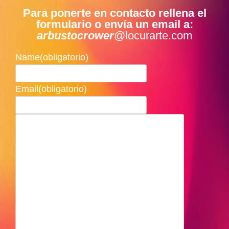
Para ponerte en contacto rellena el
formulario o envía un email a:
arbustocrower
@locurarte.com
Name
(obligatorio)
Email
(obligatorio)