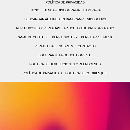
POLÍTICA DE PRIVACIDAD
INICIO
TIENDA – DISCOGRAFIA
BIOGRAFIA
DESCARGAR ALBUMES EN BANDCAMP
VIDEOCLIPS
REFLLEXIONES Y PERLADAS
ARTICULOS DE PRENSA Y RADIO
CANAL DE YOUTUBE
PERFIL SPOTIFY
PERFIL APPLE MUSIC
PERFIL TIDAL
SOBRE MÍ
CONTACTO
LOCURARTE PRODUCCTIONS S.L.
POLÍTICA DE DEVOLUCIONES Y REEMBOLSOS
POLÍTICA DE PRIVACIDAD
POLÍTICA DE COOKIES (UE)
0,00 €
0
(0
No
items)
hay
productos
en
el