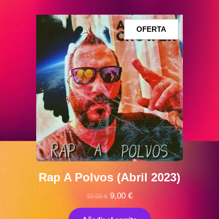
PRODUCTO
OFERTA
EN
OFERTA
Rap A Polvos (Abril 2023)
El
El
9,00
€
10,00
€
precio
precio
original
actual