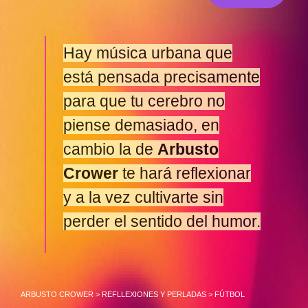
Hay música urbana que
está pensada precisamente
para que tu cerebro no
piense demasiado, en
cambio la de
Arbusto
Crower
te hará reflexionar
y a la vez cultivarte sin
perder el sentido del humor.
ARBUSTO CROWER
>
REFLLEXIONES Y PERLADAS
>
FÚTBOL