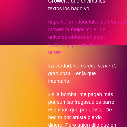
Crower
…que encima los
textos los hago yo.
https://elmundodetulsa.com/arbust
crower-la-mejor-mujer-del-
universo-el-terrateniente-
valiente-y-people-like-the-
other/
La verdad,
no parece servir de
gran cosa
. Tenía que
intentarlo.
Es la bomba, me pagan más
por sumiso fregasuelos barre
esquinas que por artista. De
hecho por artista pierdo
dinero. Pero quien dijo que en