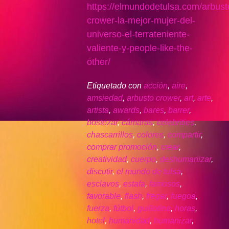
https://elmundodetulsa.com/arbust
crower-la-mejor-mujer-del-
universo-el-terrateniente-
valiente-y-people-like-the-
other/
Etiquetado con
acción
,
aire
,
amsiedad
,
arbusto crower
,
art
,
arte
,
artista
,
awards
,
bares
,
barrer
,
bostezar
,
cámaras
,
celebrities
,
chascarrillos
,
colores
,
compartir
,
comprar promoción
,
crear
,
creatividad
,
cuerpo
,
deshumanizar
,
discutir
,
el mundo de tulsa
,
esclavos
,
estafa
,
famosos
,
favorable
,
flash
,
fregar
,
fuegoa
,
fuerza
,
fútbol
,
guillotina
,
horas
,
hotel
,
humanidad
,
humanizar
,