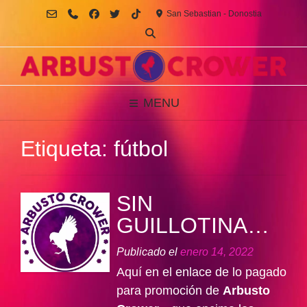
Saltar
San Sebastian - Donostia
al
contenido
MENU
Etiqueta:
fútbol
SIN
GUILLOTINA…
Publicado el
enero 14, 2022
Aquí en el enlace de lo pagado
para promoción de
Arbusto