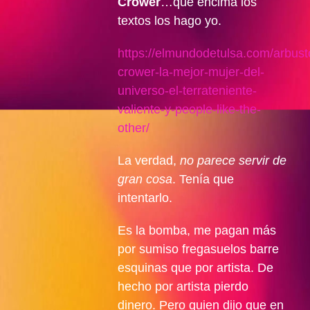
Crower
…que encima los
textos los hago yo.
https://elmundodetulsa.com/arbust
crower-la-mejor-mujer-del-
universo-el-terrateniente-
valiente-y-people-like-the-
other/
La verdad,
no parece servir de
gran cosa
. Tenía que
intentarlo.
Es la bomba, me pagan más
por sumiso fregasuelos barre
esquinas que por artista. De
hecho por artista pierdo
dinero. Pero quien dijo que en