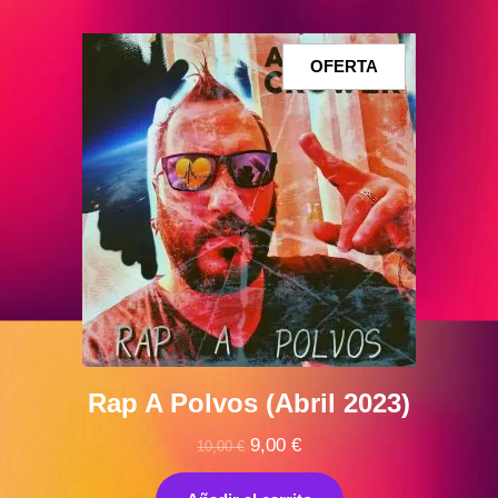
PRODUCTO
OFERTA
EN
OFERTA
Rap A Polvos (Abril 2023)
El
El
9,00
€
10,00
€
precio
precio
original
actual