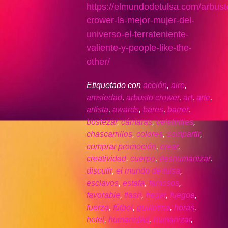
https://elmundodetulsa.com/arbust
crower-la-mejor-mujer-del-
universo-el-terrateniente-
valiente-y-people-like-the-
other/
Etiquetado con
acción
,
aire
,
amsiedad
,
arbusto crower
,
art
,
arte
,
artista
,
awards
,
bares
,
barrer
,
bostezar
,
cámaras
,
celebrities
,
chascarrillos
,
colores
,
compartir
,
comprar promoción
,
crear
,
creatividad
,
cuerpo
,
deshumanizar
,
discutir
,
el mundo de tulsa
,
esclavos
,
estafa
,
famosos
,
favorable
,
flash
,
fregar
,
fuegoa
,
fuerza
,
fútbol
,
guillotina
,
horas
,
hotel
,
humanidad
,
humanizar
,