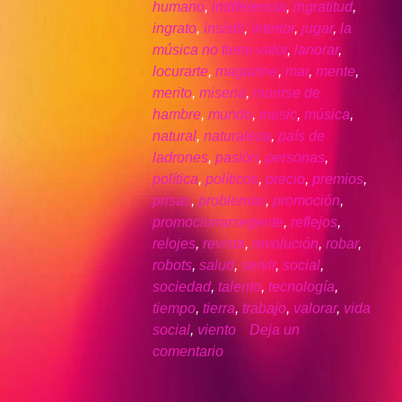
humano
,
indiferencia
,
ingratitud
,
ingrato
,
insistir
,
interior
,
jugar
,
la
música no tiene valor
,
lanorar
,
locurarte
,
magazine
,
mar
,
mente
,
merito
,
miseria
,
morirse de
hambre
,
mundo
,
music
,
música
,
natural
,
naturaleza
,
país de
ladrones
,
pasión
,
personas
,
política
,
políticos
,
precio
,
premios
,
prisas
,
problemas
,
promoción
,
promocionarsegente
,
reflejos
,
relojes
,
revista
,
revolución
,
robar
,
robots
,
salud
,
servir
,
social
,
sociedad
,
talento
,
tecnología
,
tiempo
,
tierra
,
trabajo
,
valorar
,
vida
social
,
viento
Deja un
comentario