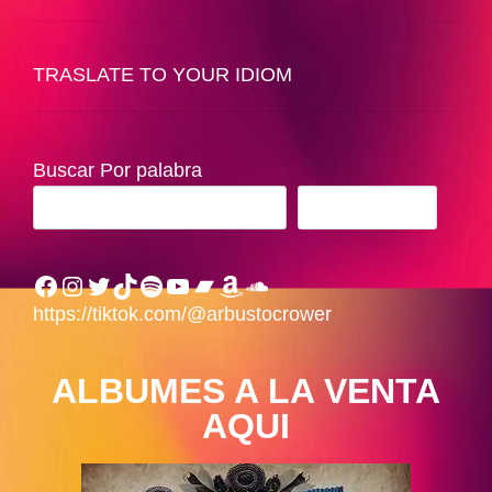
TRASLATE TO YOUR IDIOM
Buscar Por palabra
BUSCAR
Facebook
Instagram
Twitter
TikTok
Spotify
YouTube
Bandcamp
Amazon
SoundCloud
https://tiktok.com/@arbustocrower
ALBUMES A LA VENTA
AQUI