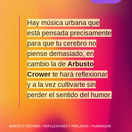
Hay música urbana que
está pensada precisamente
para que tu cerebro no
piense demasiado, en
cambio la de
Arbusto
Crower
te hará reflexionar
y a la vez cultivarte sin
perder el sentido del humor.
ARBUSTO CROWER
>
REFLLEXIONES Y PERLADAS
>
HUMANIZAR