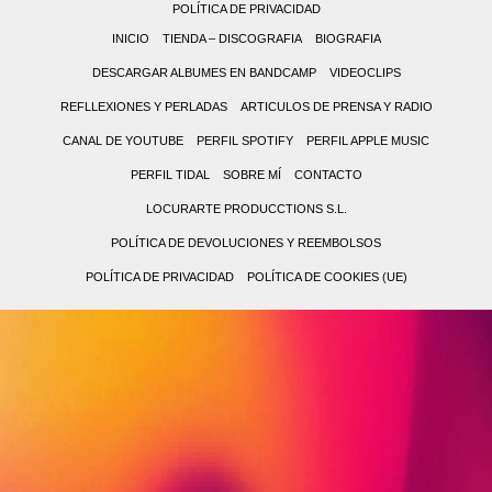
POLÍTICA DE PRIVACIDAD
INICIO
TIENDA – DISCOGRAFIA
BIOGRAFIA
DESCARGAR ALBUMES EN BANDCAMP
VIDEOCLIPS
REFLLEXIONES Y PERLADAS
ARTICULOS DE PRENSA Y RADIO
CANAL DE YOUTUBE
PERFIL SPOTIFY
PERFIL APPLE MUSIC
PERFIL TIDAL
SOBRE MÍ
CONTACTO
LOCURARTE PRODUCCTIONS S.L.
POLÍTICA DE DEVOLUCIONES Y REEMBOLSOS
POLÍTICA DE PRIVACIDAD
POLÍTICA DE COOKIES (UE)
0,00 €
0
(0
No
items)
hay
productos
en
el