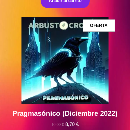
Añadir al carrito
era:
es:
10,00 €.
9,00 €.
PRODUCT
OFERTA
EN
OFERTA
Pragmasónico (Diciembre 2022)
El
El
8,70
€
10,00
€