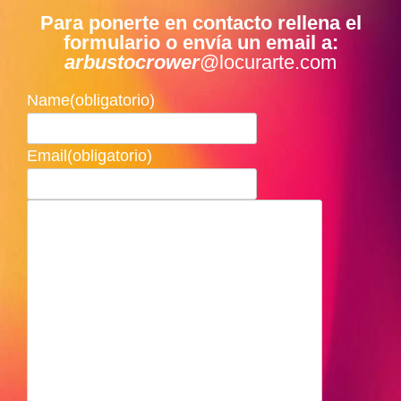
Para ponerte en contacto rellena el
formulario o envía un email a:
arbustocrower
@locurarte.com
Name
(obligatorio)
Email
(obligatorio)