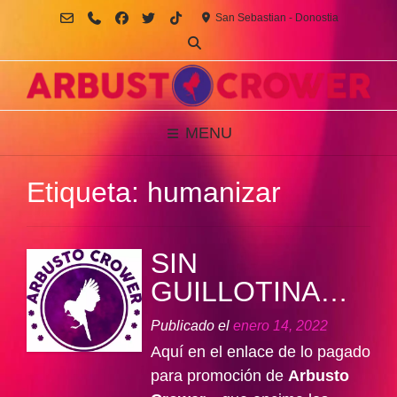
Saltar
San Sebastian - Donostia
al
contenido
MENU
Etiqueta:
humanizar
SIN
GUILLOTINA…
Publicado el
enero 14, 2022
Aquí en el enlace de lo pagado
para promoción de
Arbusto