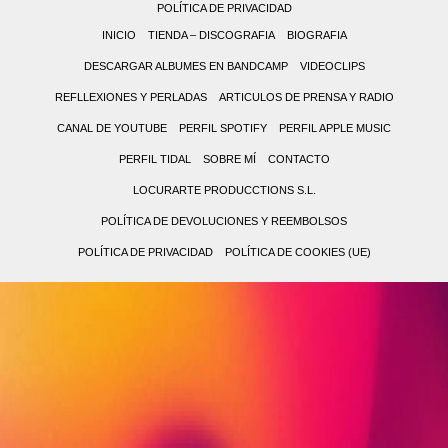
POLÍTICA DE PRIVACIDAD
INICIO
TIENDA – DISCOGRAFIA
BIOGRAFIA
DESCARGAR ALBUMES EN BANDCAMP
VIDEOCLIPS
REFLLEXIONES Y PERLADAS
ARTICULOS DE PRENSA Y RADIO
CANAL DE YOUTUBE
PERFIL SPOTIFY
PERFIL APPLE MUSIC
PERFIL TIDAL
SOBRE MÍ
CONTACTO
LOCURARTE PRODUCCTIONS S.L.
POLÍTICA DE DEVOLUCIONES Y REEMBOLSOS
POLÍTICA DE PRIVACIDAD
POLÍTICA DE COOKIES (UE)
0,00 €
0
(0
No
items)
hay
productos
en
el