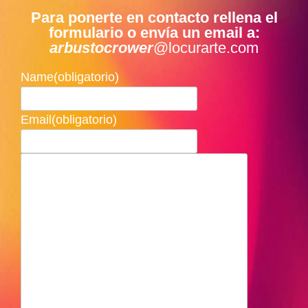
Para ponerte en contacto rellena el
formulario o envía un email a:
arbustocrower
@locurarte.com
Name
(obligatorio)
Email
(obligatorio)