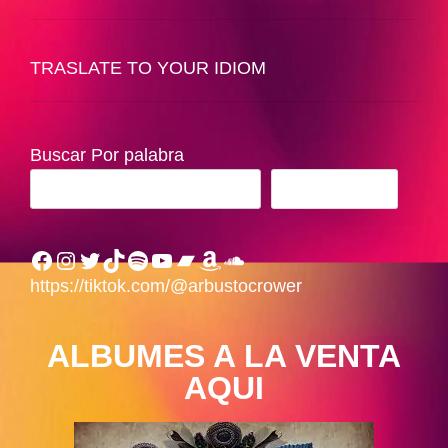
TRASLATE TO YOUR IDIOM
Buscar Por palabra
BUSCAR
Facebook
Instagram
Twitter
TikTok
Spotify
YouTube
Bandcamp
Amazon
SoundCloud
https://tiktok.com/@arbustocrower
ALBUMES A LA VENTA
AQUI