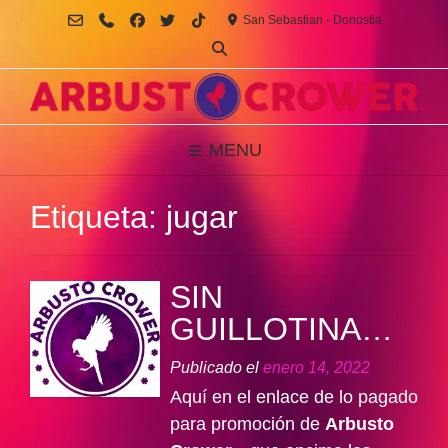
Saltar
San Sebastian - Donostia
al
contenido
MENU
Etiqueta:
jugar
SIN
GUILLOTINA…
Publicado el
enero 14, 2022
Aquí en el enlace de lo pagado
para promoción de
Arbusto