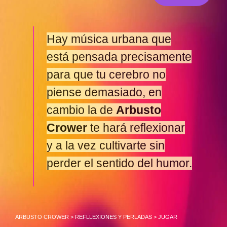
Hay música urbana que
está pensada precisamente
para que tu cerebro no
piense demasiado, en
cambio la de
Arbusto
Crower
te hará reflexionar
y a la vez cultivarte sin
perder el sentido del humor.
ARBUSTO CROWER
>
REFLLEXIONES Y PERLADAS
>
JUGAR