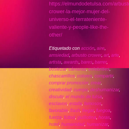
https://elmundodetulsa.com/arbust
crower-la-mejor-mujer-del-
universo-el-terrateniente-
valiente-y-people-like-the-
other/
Etiquetado con
acción
,
aire
,
amsiedad
,
arbusto crower
,
art
,
arte
,
artista
,
awards
,
bares
,
barrer
,
bostezar
,
cámaras
,
celebrities
,
chascarrillos
,
colores
,
compartir
,
comprar promoción
,
crear
,
creatividad
,
cuerpo
,
deshumanizar
,
discutir
,
el mundo de tulsa
,
esclavos
,
estafa
,
famosos
,
favorable
,
flash
,
fregar
,
fuegoa
,
fuerza
,
fútbol
,
guillotina
,
horas
,
hotel
,
humanidad
,
humanizar
,