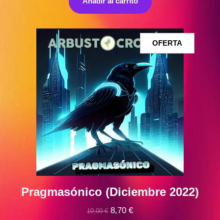
Añadir al carrito
era:
es:
10,00 €.
9,00 €.
PRODUCT
OFERTA
EN
OFERTA
Pragmasónico (Diciembre 2022)
El
El
8,70
€
10,00
€