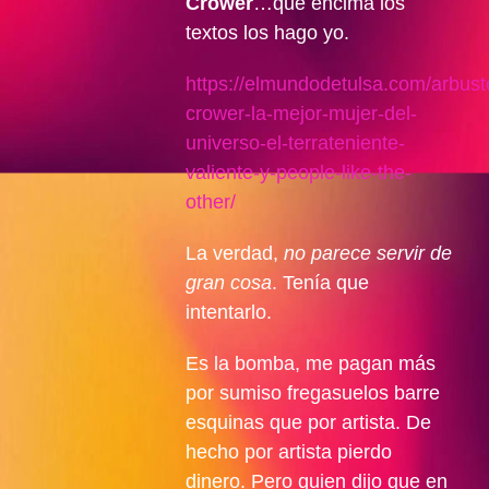
Crower
…que encima los
textos los hago yo.
https://elmundodetulsa.com/arbust
crower-la-mejor-mujer-del-
universo-el-terrateniente-
valiente-y-people-like-the-
other/
La verdad,
no parece servir de
gran cosa
. Tenía que
intentarlo.
Es la bomba, me pagan más
por sumiso fregasuelos barre
esquinas que por artista. De
hecho por artista pierdo
dinero. Pero quien dijo que en