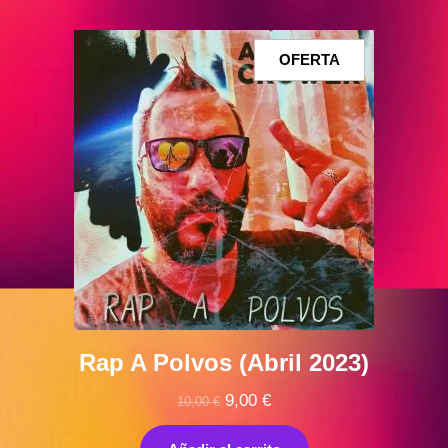
PRODUCTO
OFERTA
EN
OFERTA
Rap A Polvos (Abril 2023)
El
El
9,00
€
10,00
€
precio
precio
original
actual