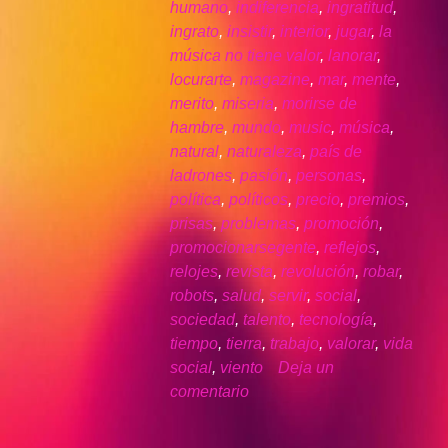
humano
,
indiferencia
,
ingratitud
,
ingrato
,
insistir
,
interior
,
jugar
,
la
música no tiene valor
,
lanorar
,
locurarte
,
magazine
,
mar
,
mente
,
merito
,
miseria
,
morirse de
hambre
,
mundo
,
music
,
música
,
natural
,
naturaleza
,
país de
ladrones
,
pasión
,
personas
,
política
,
políticos
,
precio
,
premios
,
prisas
,
problemas
,
promoción
,
promocionarsegente
,
reflejos
,
relojes
,
revista
,
revolución
,
robar
,
robots
,
salud
,
servir
,
social
,
sociedad
,
talento
,
tecnología
,
tiempo
,
tierra
,
trabajo
,
valorar
,
vida
social
,
viento
Deja un
comentario