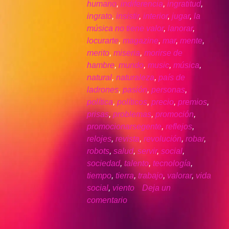
humano
,
indiferencia
,
ingratitud
,
ingrato
,
insistir
,
interior
,
jugar
,
la
música no tiene valor
,
lanorar
,
locurarte
,
magazine
,
mar
,
mente
,
merito
,
miseria
,
morirse de
hambre
,
mundo
,
music
,
música
,
natural
,
naturaleza
,
país de
ladrones
,
pasión
,
personas
,
política
,
políticos
,
precio
,
premios
,
prisas
,
problemas
,
promoción
,
promocionarsegente
,
reflejos
,
relojes
,
revista
,
revolución
,
robar
,
robots
,
salud
,
servir
,
social
,
sociedad
,
talento
,
tecnología
,
tiempo
,
tierra
,
trabajo
,
valorar
,
vida
social
,
viento
Deja un
comentario