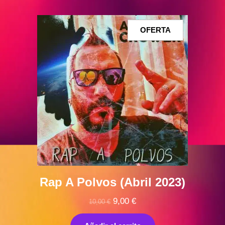
PRODUCTO
OFERTA
EN
OFERTA
Rap A Polvos (Abril 2023)
El
El
9,00
€
10,00
€
precio
precio
original
actual