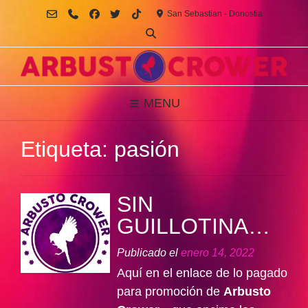
Saltar
San Sebastian - Donostia
al
contenido
MENU
Etiqueta:
pasión
SIN
GUILLOTINA…
Publicado el
enero 14, 2022
Aquí en el enlace de lo pagado
para promoción de
Arbusto