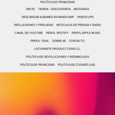
POLÍTICA DE PRIVACIDAD
INICIO
TIENDA – DISCOGRAFIA
BIOGRAFIA
DESCARGAR ALBUMES EN BANDCAMP
VIDEOCLIPS
REFLLEXIONES Y PERLADAS
ARTICULOS DE PRENSA Y RADIO
CANAL DE YOUTUBE
PERFIL SPOTIFY
PERFIL APPLE MUSIC
PERFIL TIDAL
SOBRE MÍ
CONTACTO
LOCURARTE PRODUCCTIONS S.L.
POLÍTICA DE DEVOLUCIONES Y REEMBOLSOS
POLÍTICA DE PRIVACIDAD
POLÍTICA DE COOKIES (UE)
0,00 €
0
(0
No
items)
hay
productos
en
el