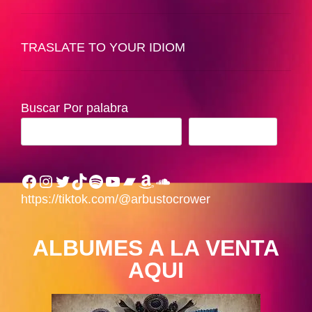
TRASLATE TO YOUR IDIOM
Buscar Por palabra
BUSCAR
Facebook
Instagram
Twitter
TikTok
Spotify
YouTube
Bandcamp
Amazon
SoundCloud
https://tiktok.com/@arbustocrower
ALBUMES A LA VENTA
AQUI