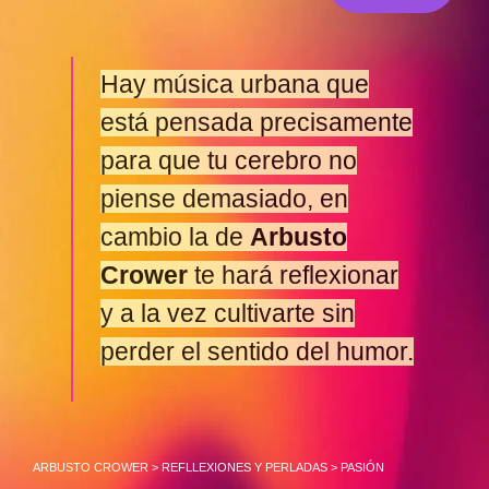
Hay música urbana que
está pensada precisamente
para que tu cerebro no
piense demasiado, en
cambio la de
Arbusto
Crower
te hará reflexionar
y a la vez cultivarte sin
perder el sentido del humor.
ARBUSTO CROWER
>
REFLLEXIONES Y PERLADAS
>
PASIÓN