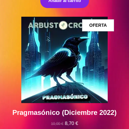
Añadir al carrito
era:
es:
10,00 €.
9,00 €.
PRODUCT
OFERTA
EN
OFERTA
Pragmasónico (Diciembre 2022)
El
El
8,70
€
10,00
€