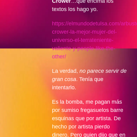
Crower
…que encima los
textos los hago yo.
https://elmundodetulsa.com/arbust
crower-la-mejor-mujer-del-
universo-el-terrateniente-
valiente-y-people-like-the-
other/
La verdad,
no parece servir de
gran cosa
. Tenía que
intentarlo.
Es la bomba, me pagan más
por sumiso fregasuelos barre
esquinas que por artista. De
hecho por artista pierdo
dinero. Pero quien dijo que en