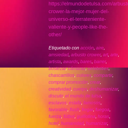
https://elmundodetulsa.com/arbust
crower-la-mejor-mujer-del-
universo-el-terrateniente-
valiente-y-people-like-the-
other/
Etiquetado con
acción
,
aire
,
amsiedad
,
arbusto crower
,
art
,
arte
,
artista
,
awards
,
bares
,
barrer
,
bostezar
,
cámaras
,
celebrities
,
chascarrillos
,
colores
,
compartir
,
comprar promoción
,
crear
,
creatividad
,
cuerpo
,
deshumanizar
,
discutir
,
el mundo de tulsa
,
esclavos
,
estafa
,
famosos
,
favorable
,
flash
,
fregar
,
fuegoa
,
fuerza
,
fútbol
,
guillotina
,
horas
,
hotel
,
humanidad
,
humanizar
,