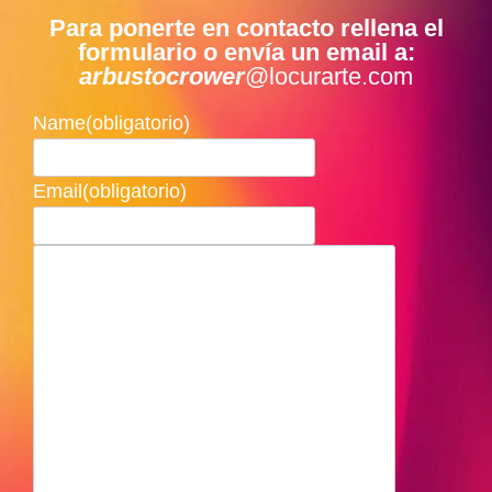
Para ponerte en contacto rellena el
formulario o envía un email a:
arbustocrower
@locurarte.com
Name
(obligatorio)
Email
(obligatorio)