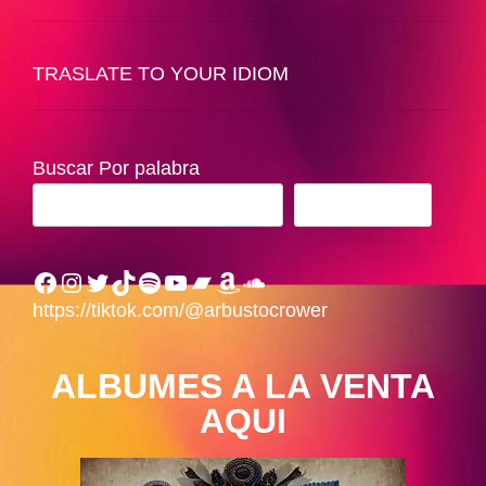
TRASLATE TO YOUR IDIOM
Buscar Por palabra
BUSCAR
Facebook
Instagram
Twitter
TikTok
Spotify
YouTube
Bandcamp
Amazon
SoundCloud
https://tiktok.com/@arbustocrower
ALBUMES A LA VENTA
AQUI