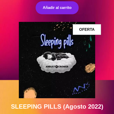
precio
precio
original
actual
Añadir al carrito
era:
es:
10,00 €.
8,70 €.
PRODUCT
OFERTA
EN
OFERTA
SLEEPING PILLS (Agosto 2022)