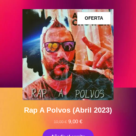
PRODUCTO
OFERTA
EN
OFERTA
Rap A Polvos (Abril 2023)
El
El
9,00
€
10,00
€
precio
precio
original
actual