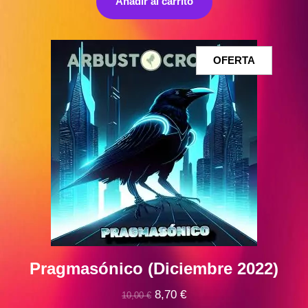
Añadir al carrito
era:
es:
10,00 €.
9,00 €.
PRODUCT
OFERTA
EN
OFERTA
Pragmasónico (Diciembre 2022)
El
El
8,70
€
10,00
€