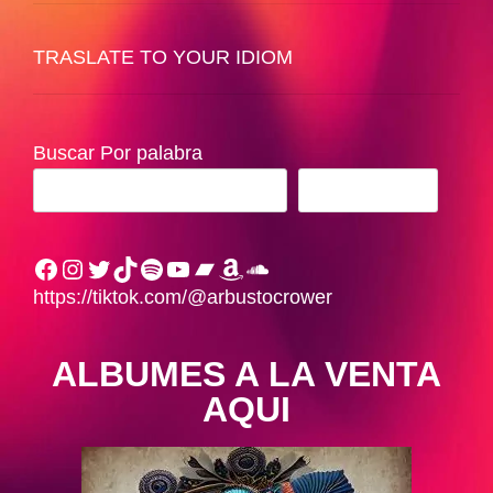
TRASLATE TO YOUR IDIOM
Buscar Por palabra
BUSCAR
Facebook
Instagram
Twitter
TikTok
Spotify
YouTube
Bandcamp
Amazon
SoundCloud
https://tiktok.com/@arbustocrower
ALBUMES A LA VENTA
AQUI