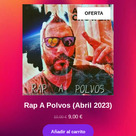
PRODUCTO
OFERTA
EN
OFERTA
Rap A Polvos (Abril 2023)
El
El
9,00
€
10,00
€
precio
precio
original
actual
Añadir al carrito