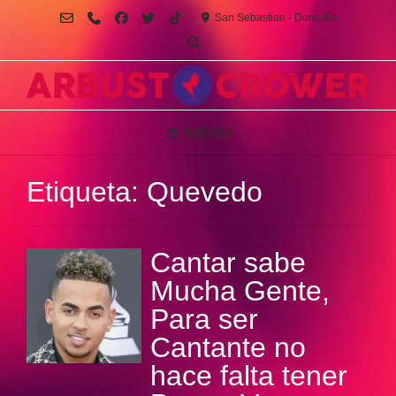
Saltar
San Sebastian - Donostia
al
contenido
MENU
Etiqueta:
Quevedo
Cantar sabe
Mucha Gente,
Para ser
Cantante no
hace falta tener