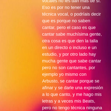
vocales no les dan más de sí.
Eso es por no tener una
técnica vocal, o podríais decir
que es porque no saben
cantar, pero el caso es que
cantar sabe muchísima gente,
otra cosa es que den la talla
en un directo o incluso e un
estudio, y por otro lado hay
mucha gente que sabe cantar
pero no son cantantes, por
ejemplo yo mismo con
Arbusto, se cantar porque se
afinar y se darle una expresión
a lo que canto, y me hago mis
letras y a veces mis Beats,
pero no tengo técnica ninguna