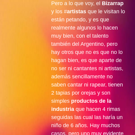
Pero a lo que voy, el
Bizarrap
y los #
artistas
que le visitan lo
están petando, y es que
realmente algunos lo hacen
muy bien, con el talento
también del Argentino, pero
hay otros que no es que no lo
hagan bien, es que aparte de
no ser ni cantantes ni artistas,
además sencillamente no
saben cantar ni rapear, tienen
2 tapias por orejas y son
simples
productos de la
industria
que hacen 4 rimas
seguidas las cual las haría un
niño de 6 años. Hay muchos
casos, pero uno muy evidente