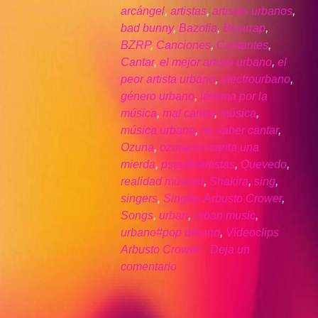
arcángel
,
artistas
,
artistas urbanos
,
bad bunny
,
Bazofia
,
Bizarrap
,
BZRP
,
Canciones
,
Cantantes
,
Cantar
,
el mejor artista urbano
,
el
peor artista urbano
,
electrourbano
,
género urbano
,
lástima por la
música
,
mal cantar
,
música
,
música urbana
,
no saber cantar
,
Ozuna
,
ozuna no canta una
mierda
,
pseudoartistas
,
Quevedo
,
realidad musical
,
Shakira
,
sing
,
singers
,
Singles Arbusto Crower
,
Songs
,
urban
,
urban music
,
urbano#pop urbano
,
Videoclips
Arbusto Crower
Deja un
comentario