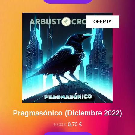
era:
es:
10,00 €.
9,00 €.
PRODUCT
OFERTA
EN
OFERTA
Pragmasónico (Diciembre 2022)
El
El
8,70
€
10,00
€
precio
precio