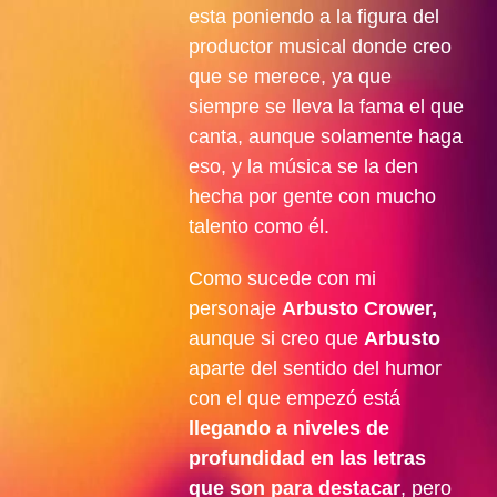
esta poniendo a la figura del
productor musical donde creo
que se merece, ya que
siempre se lleva la fama el que
canta, aunque solamente haga
eso, y la música se la den
hecha por gente con mucho
talento como él.
Como sucede con mi
personaje
Arbusto Crower,
aunque si creo que
Arbusto
aparte del sentido del humor
con el que empezó está
llegando a niveles de
profundidad en las letras
que son para destacar
, pero