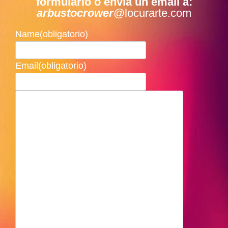
formulario o envía un email a:
arbustocrower
@locurarte.com
Name
(obligatorio)
Email
(obligatorio)