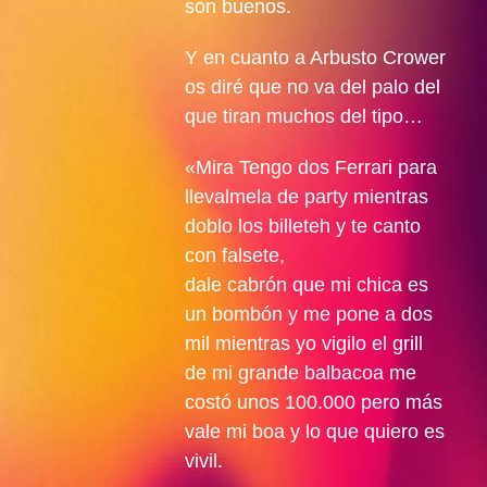
son buenos.
Y en cuanto a Arbusto Crower
os diré que no va del palo del
que tiran muchos del tipo…
«Mira Tengo dos Ferrari para
llevalmela de party mientras
doblo los billeteh y te canto
con falsete,
dale cabrón que mi chica es
un bombón y me pone a dos
mil mientras yo vigilo el grill
de mi grande balbacoa me
costó unos 100.000 pero más
vale mi boa y lo que quiero es
vivil.