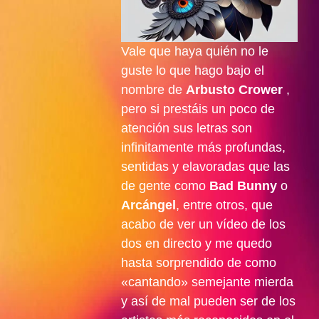
Vale que haya quién no le
guste lo que hago bajo el
nombre de
Arbusto Crower
,
pero si prestáis un poco de
atención sus letras son
infinitamente más profundas,
sentidas y elavoradas que las
de gente como
Bad Bunny
o
Arcángel
, entre otros, que
acabo de ver un vídeo de los
dos en directo y me quedo
hasta sorprendido de como
«cantando» semejante mierda
y así de mal pueden ser de los