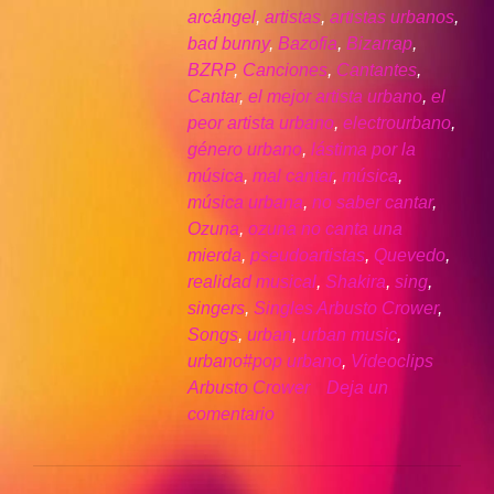
arcángel
,
artistas
,
artistas urbanos
,
bad bunny
,
Bazofia
,
Bizarrap
,
BZRP
,
Canciones
,
Cantantes
,
Cantar
,
el mejor artista urbano
,
el
peor artista urbano
,
electrourbano
,
género urbano
,
lástima por la
música
,
mal cantar
,
música
,
música urbana
,
no saber cantar
,
Ozuna
,
ozuna no canta una
mierda
,
pseudoartistas
,
Quevedo
,
realidad musical
,
Shakira
,
sing
,
singers
,
Singles Arbusto Crower
,
Songs
,
urban
,
urban music
,
urbano#pop urbano
,
Videoclips
Arbusto Crower
Deja un
comentario