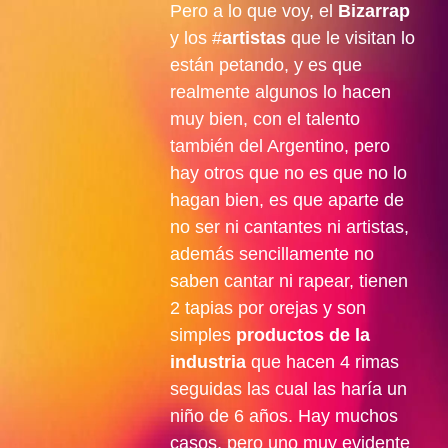
Pero a lo que voy, el
Bizarrap
y los #
artistas
que le visitan lo
están petando, y es que
realmente algunos lo hacen
muy bien, con el talento
también del Argentino, pero
hay otros que no es que no lo
hagan bien, es que aparte de
no ser ni cantantes ni artistas,
además sencillamente no
saben cantar ni rapear, tienen
2 tapias por orejas y son
simples
productos de la
industria
que hacen 4 rimas
seguidas las cual las haría un
niño de 6 años. Hay muchos
casos, pero uno muy evidente