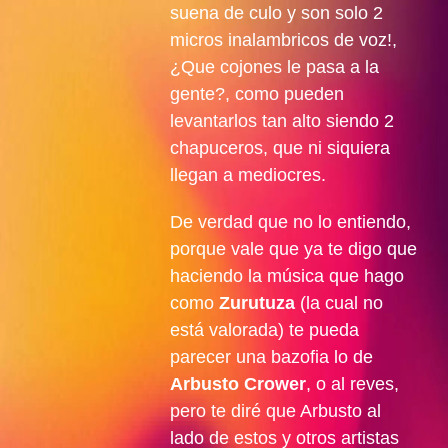
suena de culo y son solo 2
micros inalambricos de voz!,
¿Que cojones le pasa a la
gente?, como pueden
levantarlos tan alto siendo 2
chapuceros, que ni siquiera
llegan a mediocres.
De verdad que no lo entiendo,
porque vale que ya te digo que
haciendo la música que hago
como
Zurutuza
(la cual no
está valorada) te pueda
parecer una bazofia lo de
Arbusto Crower
, o al reves,
pero te diré que Arbusto al
lado de estos y otros artistas