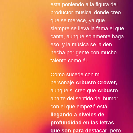
esta poniendo a la figura del
productor musical donde creo
que se merece, ya que
siempre se lleva la fama el que
canta, aunque solamente haga
eso, y la música se la den
hecha por gente con mucho
talento como él.
Como sucede con mi
personaje
Arbusto Crower,
aunque si creo que
Arbusto
aparte del sentido del humor
con el que empezó está
llegando a niveles de
profundidad en las letras
que son para destacar
, pero