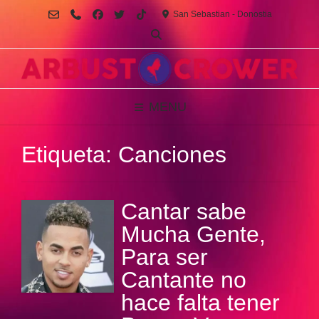
Saltar
San Sebastian - Donostia
al
contenido
MENU
Etiqueta:
Canciones
Cantar sabe
Mucha Gente,
Para ser
Cantante no
hace falta tener