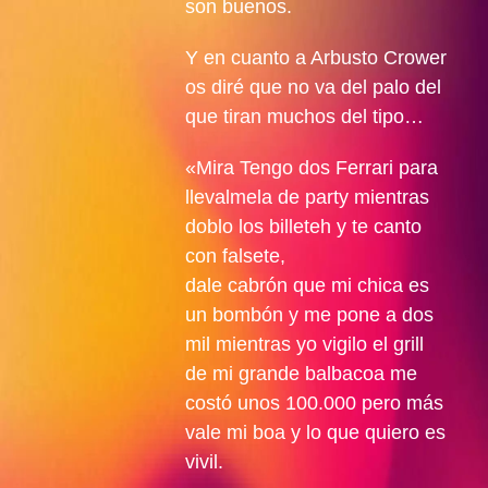
son buenos.
Y en cuanto a Arbusto Crower
os diré que no va del palo del
que tiran muchos del tipo…
«Mira Tengo dos Ferrari para
llevalmela de party mientras
doblo los billeteh y te canto
con falsete,
dale cabrón que mi chica es
un bombón y me pone a dos
mil mientras yo vigilo el grill
de mi grande balbacoa me
costó unos 100.000 pero más
vale mi boa y lo que quiero es
vivil.