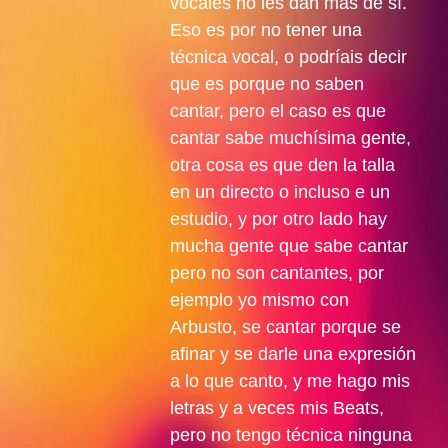
vocales no les dan más de sí.
Eso es por no tener una
técnica vocal, o podríais decir
que es porque no saben
cantar, pero el caso es que
cantar sabe muchísima gente,
otra cosa es que den la talla
en un directo o incluso e un
estudio, y por otro lado hay
mucha gente que sabe cantar
pero no son cantantes, por
ejemplo yo mismo con
Arbusto, se cantar porque se
afinar y se darle una expresión
a lo que canto, y me hago mis
letras y a veces mis Beats,
pero no tengo técnica ninguna