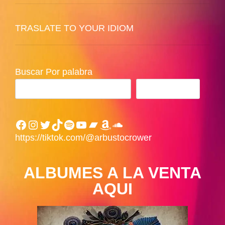
TRASLATE TO YOUR IDIOM
Buscar Por palabra
BUSCAR
Facebook
Instagram
Twitter
TikTok
Spotify
YouTube
Bandcamp
Amazon
SoundCloud
https://tiktok.com/@arbustocrower
ALBUMES A LA VENTA
AQUI