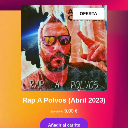
PRODUCTO
OFERTA
EN
OFERTA
Rap A Polvos (Abril 2023)
El
El
9,00
€
10,00
€
precio
precio
original
actual
Añadir al carrito