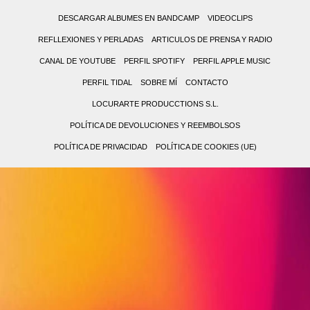
DESCARGAR ALBUMES EN BANDCAMP
VIDEOCLIPS
REFLLEXIONES Y PERLADAS
ARTICULOS DE PRENSA Y RADIO
CANAL DE YOUTUBE
PERFIL SPOTIFY
PERFIL APPLE MUSIC
PERFIL TIDAL
SOBRE MÍ
CONTACTO
LOCURARTE PRODUCCTIONS S.L.
POLÍTICA DE DEVOLUCIONES Y REEMBOLSOS
POLÍTICA DE PRIVACIDAD
POLÍTICA DE COOKIES (UE)
0,00 €
0
(0
No
items)
hay
productos
en
el
carrito.