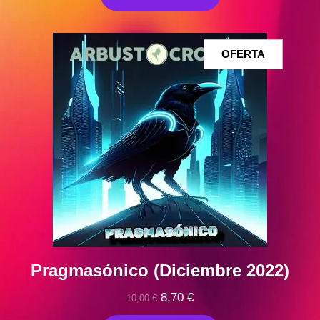
era:
es:
10,00 €.
9,00 €.
PRODUCT
OFERTA
EN
OFERTA
Pragmasónico (Diciembre 2022)
El
El
8,70
€
10,00
€
precio
precio