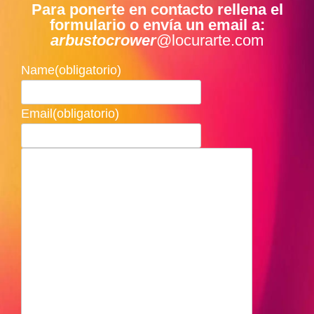
Para ponerte en contacto rellena el
formulario o envía un email a:
arbustocrower
@locurarte.com
Name
(obligatorio)
Email
(obligatorio)