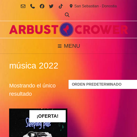
Saltar
San Sebastian - Donostia
al
contenido
MENU
música 2022
Mostrando el único
resultado
¡OFERTA!