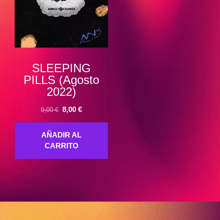
SLEEPING
PILLS (Agosto
2022)
El
El
8,00
€
9,00
€
precio
precio
original
actual
AÑADIR AL
era:
es:
CARRITO
9,00 €.
8,00 €.