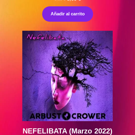
precio
precio
original
actual
Añadir al carrito
era:
es:
9,00 €.
8,00 €.
NEFELIBATA (Marzo 2022)