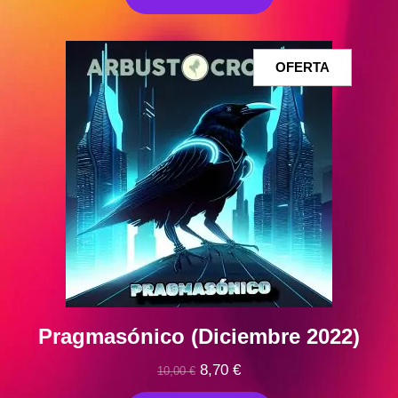
era:
es:
10,00 €.
9,00 €.
PRODUCT
OFERTA
EN
OFERTA
Pragmasónico (Diciembre 2022)
El
El
8,70
€
10,00
€
precio
precio