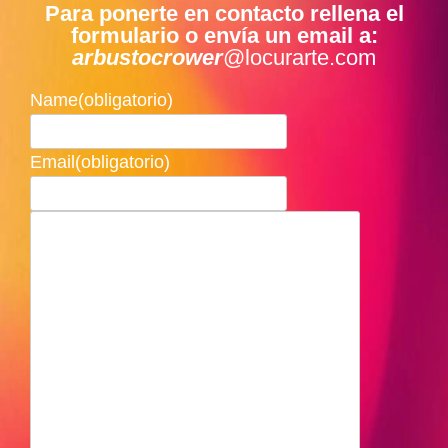
Para ponerte en contacto rellena el
formulario o envía un email a:
arbustocrower
@locurarte.com
Name
(obligatorio)
Email
(obligatorio)