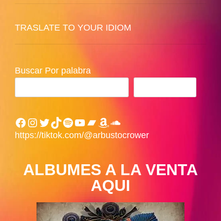
TRASLATE TO YOUR IDIOM
Buscar Por palabra
BUSCAR
Facebook
Instagram
Twitter
TikTok
Spotify
YouTube
Bandcamp
Amazon
SoundCloud
https://tiktok.com/@arbustocrower
ALBUMES A LA VENTA
AQUI