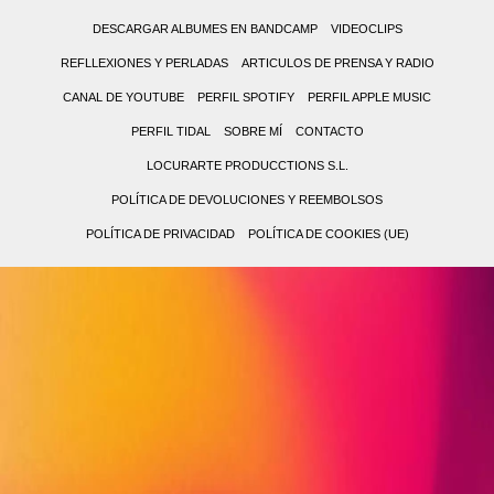
DESCARGAR ALBUMES EN BANDCAMP
VIDEOCLIPS
REFLLEXIONES Y PERLADAS
ARTICULOS DE PRENSA Y RADIO
CANAL DE YOUTUBE
PERFIL SPOTIFY
PERFIL APPLE MUSIC
PERFIL TIDAL
SOBRE MÍ
CONTACTO
LOCURARTE PRODUCCTIONS S.L.
POLÍTICA DE DEVOLUCIONES Y REEMBOLSOS
POLÍTICA DE PRIVACIDAD
POLÍTICA DE COOKIES (UE)
0,00 €
0
(0
No
items)
hay
productos
en
el
carrito.