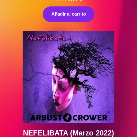
precio
precio
original
actual
Añadir al carrito
era:
es:
9,00 €.
8,00 €.
NEFELIBATA (Marzo 2022)