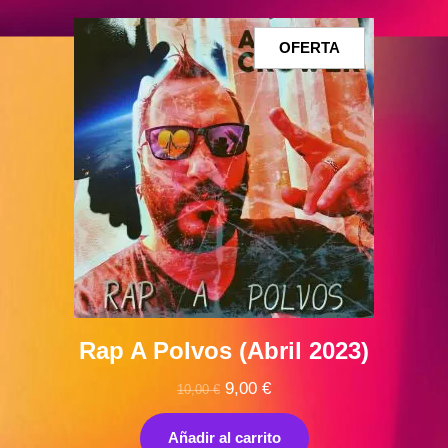
PRODUCTO
OFERTA
EN
OFERTA
Rap A Polvos (Abril 2023)
El
El
9,00
€
10,00
€
precio
precio
original
actual
Añadir al carrito