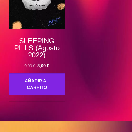
SLEEPING
PILLS (Agosto
2022)
El
El
8,00
€
9,00
€
precio
precio
original
actual
AÑADIR AL
era:
es:
CARRITO
9,00 €.
8,00 €.