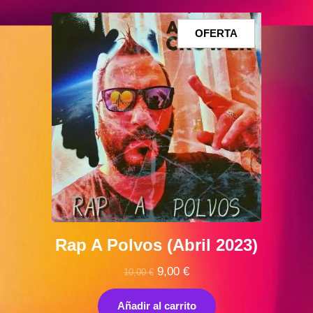
PRODUCTO
OFERTA
EN
OFERTA
Rap A Polvos (Abril 2023)
El
El
9,00
€
10,00
€
precio
precio
original
actual
Añadir al carrito