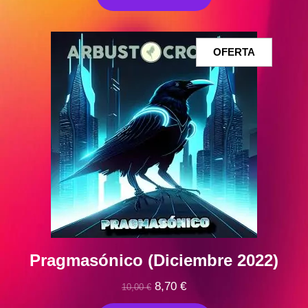
era:
es:
10,00 €.
9,00 €.
PRODUCT
OFERTA
EN
OFERTA
Pragmasónico (Diciembre 2022)
El
El
8,70
€
10,00
€
precio
precio