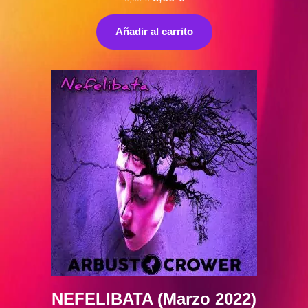
precio
precio
original
actual
Añadir al carrito
era:
es:
9,00 €.
8,00 €.
NEFELIBATA (Marzo 2022)