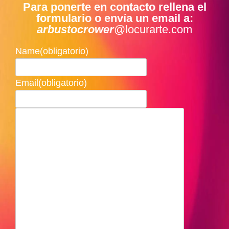
Para ponerte en contacto rellena el
formulario o envía un email a:
arbustocrower
@locurarte.com
Name
(obligatorio)
Email
(obligatorio)