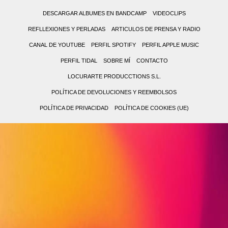
DESCARGAR ALBUMES EN BANDCAMP
VIDEOCLIPS
REFLLEXIONES Y PERLADAS
ARTICULOS DE PRENSA Y RADIO
CANAL DE YOUTUBE
PERFIL SPOTIFY
PERFIL APPLE MUSIC
PERFIL TIDAL
SOBRE MÍ
CONTACTO
LOCURARTE PRODUCCTIONS S.L.
POLÍTICA DE DEVOLUCIONES Y REEMBOLSOS
POLÍTICA DE PRIVACIDAD
POLÍTICA DE COOKIES (UE)
0,00 €
0
(0
No
items)
hay
productos
en
el
carrito.