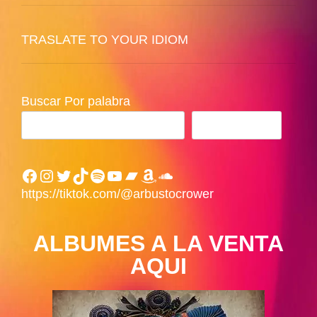
TRASLATE TO YOUR IDIOM
Buscar Por palabra
BUSCAR
Facebook
Instagram
Twitter
TikTok
Spotify
YouTube
Bandcamp
Amazon
SoundCloud
https://tiktok.com/@arbustocrower
ALBUMES A LA VENTA
AQUI