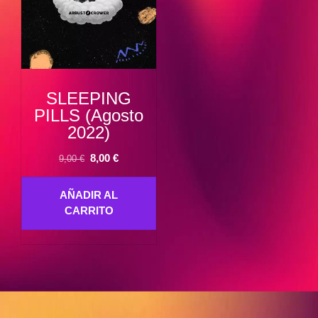
SLEEPING
PILLS (Agosto
2022)
El
El
8,00
€
9,00
€
precio
precio
original
actual
AÑADIR AL
era:
es:
CARRITO
9,00 €.
8,00 €.