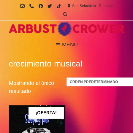
Saltar
San Sebastian - Donostia
al
contenido
MENU
crecimiento musical
Mostrando el único
resultado
¡OFERTA!