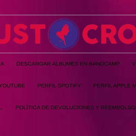
IA
DESCARGAR ALBUMES EN BANDCAMP
V
 YOUTUBE
PERFIL SPOTIFY
PERFIL APPLE 
.
POLÍTICA DE DEVOLUCIONES Y REEMBOLSO