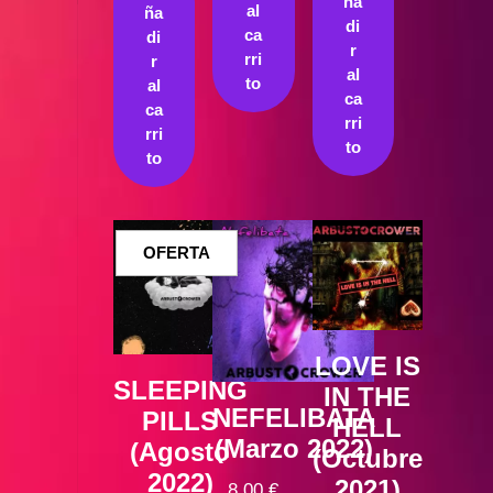
10,00 €.
es:
ña
al
ña
di
8,70 €.
ca
di
r
rri
r
al
to
al
ca
ca
rri
rri
to
to
PRODUCTO
OFERTA
EN
OFERTA
LOVE IS
SLEEPING
IN THE
NEFELIBATA
PILLS
HELL
(Marzo 2022)
(Agosto
(Octubre
2022)
2021)
8,00
€