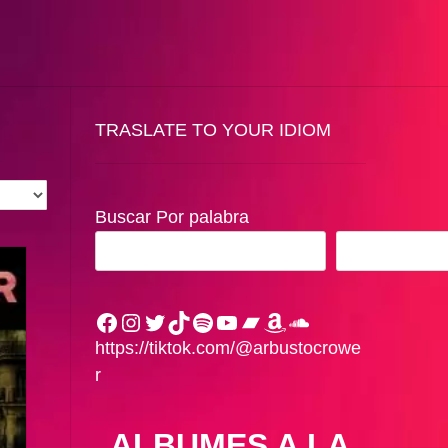
TRASLATE TO YOUR IDIOM
Buscar Por palabra
BUSCAR
Facebook
Instagram
Twitter
TikTok
Spotify
YouTube
Bandcamp
Amazon
SoundCloud
https://tiktok.com/@arbustocrowe
r
ALBUMES A LA