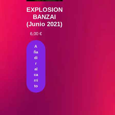
EXPLOSION
BANZAI
(Junio 2021)
6,00
€
A
ña
di
r
al
ca
rri
to