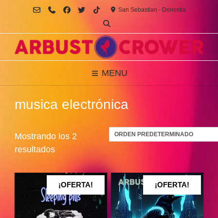
Saltar
San Sebastian - Donostia
al
contenido
MENU
musica electrónica
Mostrando los 2
resultados
¡OFERTA!
¡OFERTA!