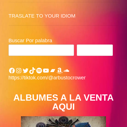
TRASLATE TO YOUR IDIOM
Buscar Por palabra
BUSCAR
Facebook
Instagram
Twitter
TikTok
Spotify
YouTube
Bandcamp
Amazon
SoundCloud
https://tiktok.com/@arbustocrower
ALBUMES A LA VENTA
AQUI