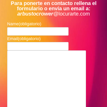
Para ponerte en contacto rellena el
formulario o envía un email a:
arbustocrower
@locurarte.com
Name
(obligatorio)
Email
(obligatorio)