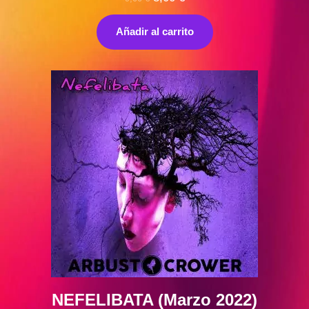
precio
precio
original
actual
Añadir al carrito
era:
es:
9,00 €.
8,00 €.
NEFELIBATA (Marzo 2022)