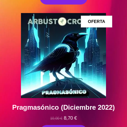
era:
es:
10,00 €.
9,00 €.
PRODUCT
OFERTA
EN
OFERTA
Pragmasónico (Diciembre 2022)
El
El
8,70
€
10,00
€
precio
precio