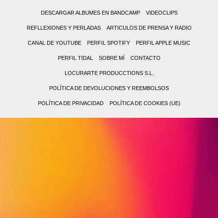
DESCARGAR ALBUMES EN BANDCAMP
VIDEOCLIPS
REFLLEXIONES Y PERLADAS
ARTICULOS DE PRENSA Y RADIO
CANAL DE YOUTUBE
PERFIL SPOTIFY
PERFIL APPLE MUSIC
PERFIL TIDAL
SOBRE MÍ
CONTACTO
LOCURARTE PRODUCCTIONS S.L.
POLÍTICA DE DEVOLUCIONES Y REEMBOLSOS
POLÍTICA DE PRIVACIDAD
POLÍTICA DE COOKIES (UE)
0,00 €
0
(0
No
items)
hay
productos
en
el
carrito.