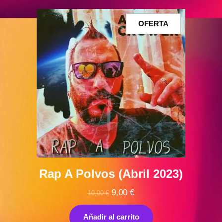
PRODUCTO
OFERTA
EN
OFERTA
Rap A Polvos (Abril 2023)
El
El
9,00
€
10,00
€
precio
precio
original
actual
Añadir al carrito