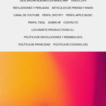
DESCARGAR ALBUMES EN BANDCAMP
VIDEOCLIPS
REFLLEXIONES Y PERLADAS
ARTICULOS DE PRENSA Y RADIO
CANAL DE YOUTUBE
PERFIL SPOTIFY
PERFIL APPLE MUSIC
PERFIL TIDAL
SOBRE MÍ
CONTACTO
LOCURARTE PRODUCCTIONS S.L.
POLÍTICA DE DEVOLUCIONES Y REEMBOLSOS
POLÍTICA DE PRIVACIDAD
POLÍTICA DE COOKIES (UE)
0,00 €
0
(0
No
items)
hay
productos
en
el
carrito.