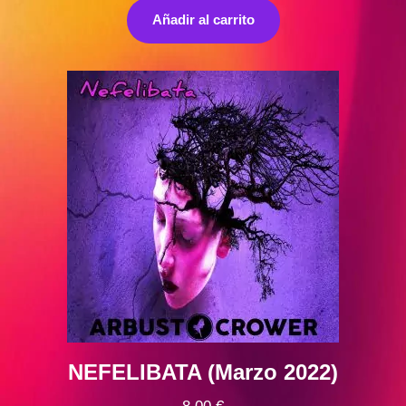
original
actual
Añadir al carrito
era:
es:
9,00 €.
8,00 €.
NEFELIBATA (Marzo 2022)