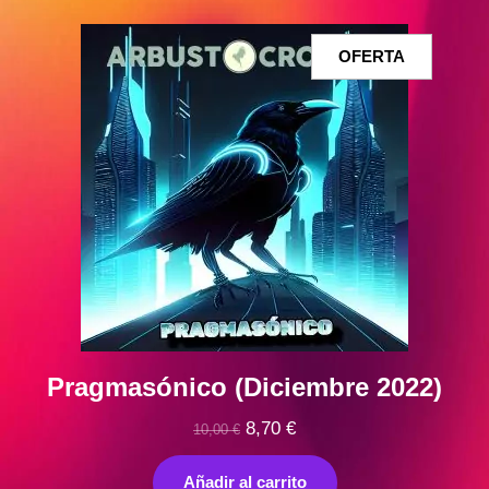
10,00 €.
9,00 €.
PRODUCT
OFERTA
EN
OFERTA
Pragmasónico (Diciembre 2022)
El
El
8,70
€
10,00
€
precio
precio
original
actual
Añadir al carrito