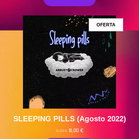
era:
es:
10,00 €.
8,70 €.
PRODUCT
OFERTA
EN
OFERTA
SLEEPING PILLS (Agosto 2022)
El
El
8,00
€
9,00
€
precio
precio