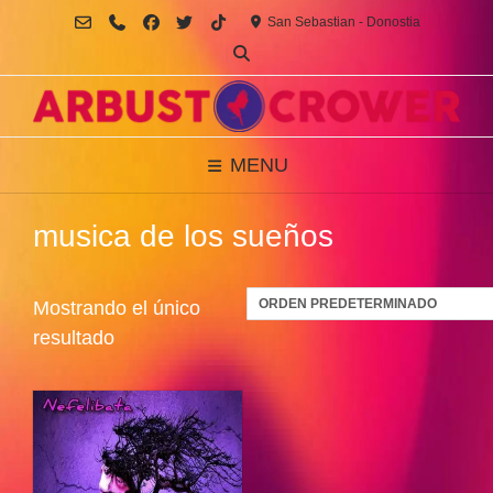
Saltar
San Sebastian - Donostia
al
contenido
MENU
musica de los sueños
Mostrando el único
resultado