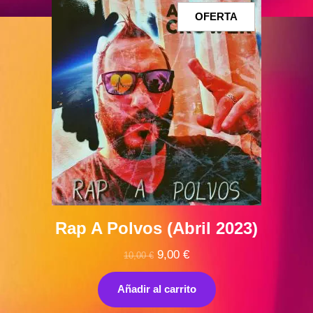
PRODUCTO
OFERTA
EN
OFERTA
Rap A Polvos (Abril 2023)
El
El
9,00
€
10,00
€
precio
precio
original
actual
Añadir al carrito
era:
es: