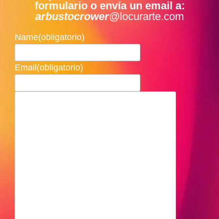
formulario o envía un email a:
arbustocrower
@locurarte.com
Name
(obligatorio)
Email
(obligatorio)