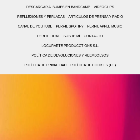
DESCARGAR ALBUMES EN BANDCAMP
VIDEOCLIPS
REFLLEXIONES Y PERLADAS
ARTICULOS DE PRENSA Y RADIO
CANAL DE YOUTUBE
PERFIL SPOTIFY
PERFIL APPLE MUSIC
PERFIL TIDAL
SOBRE MÍ
CONTACTO
LOCURARTE PRODUCCTIONS S.L.
POLÍTICA DE DEVOLUCIONES Y REEMBOLSOS
POLÍTICA DE PRIVACIDAD
POLÍTICA DE COOKIES (UE)
0,00 €
0
(0
No
items)
hay
productos
en
el
carrito.