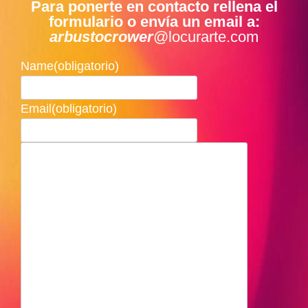
Para ponerte en contacto rellena el
formulario o envía un email a:
arbustocrower
@locurarte.com
Name
(obligatorio)
Email
(obligatorio)