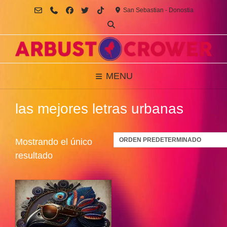
Saltar
San Sebastian - Donostia
al
contenido
MENU
las mejores letras urbanas
Mostrando el único
resultado