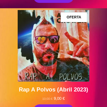
PRODUCTO
OFERTA
EN
OFERTA
Rap A Polvos (Abril 2023)
El
El
9,00
€
10,00
€
precio
precio