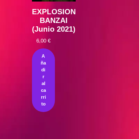
EXPLOSION
BANZAI
(Junio 2021)
6,00
€
A
ña
di
r
al
ca
rri
to