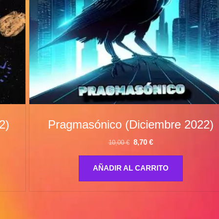
2)
Pragmasónico (Diciembre 2022)
El
El
8,70
€
10,00
€
precio
precio
original
actual
AÑADIR AL CARRITO
era:
es:
10,00 €.
8,70 €.