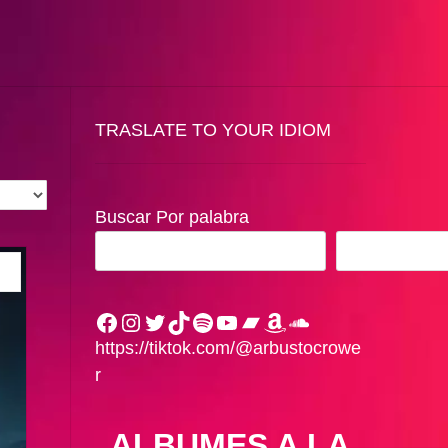
TRASLATE TO YOUR IDIOM
Buscar Por palabra
BUSCAR
Facebook
Instagram
Twitter
TikTok
Spotify
YouTube
Bandcamp
Amazon
SoundCloud
https://tiktok.com/@arbustocrowe
r
ALBUMES A LA