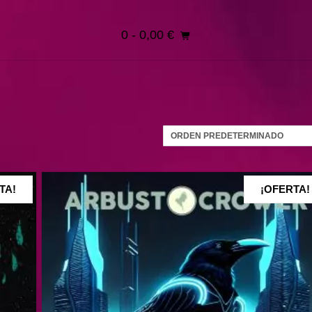
0
- 0,00 €
TA!
¡OFERTA!