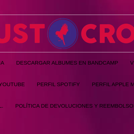
IA
DESCARGAR ALBUMES EN BANDCAMP
V
 YOUTUBE
PERFIL SPOTIFY
PERFIL APPLE 
.
POLÍTICA DE DEVOLUCIONES Y REEMBOLSO