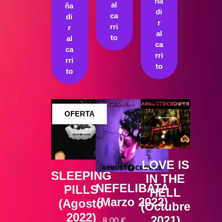
10,00 €.
es:
ña
al
ña
di
8,70 €.
ca
di
r
rri
r
al
to
al
ca
ca
rri
rri
to
to
PRODUCTO
OFERTA
EN
OFERTA
LOVE IS
SLEEPING
IN THE
NEFELIBATA
PILLS
HELL
(Marzo 2022)
(Agosto
(Octubre
2022)
2021)
8,00
€